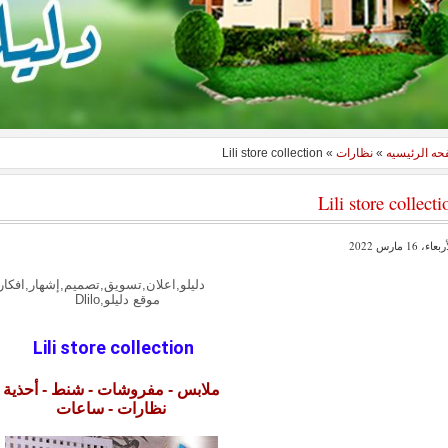
حه الرئيسيه
»
نظارات
»
Lili store collection
Lili store collecti
عاء، 16 مارس 2022
دليلو,اعلان,تسويق,تصميم,إشهار,افكار
موقع دليلو,Dlilo
Lili store collection
ملابس - مفروشات - شنط - أحذية
نظارات - ساعات