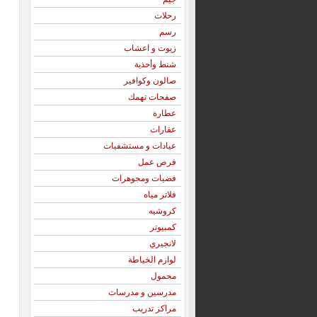
رحلات
رسم
زيوت و اعشاب
شنط وأحذية
صالون وكوافير
صفحات تهمك
عطارة
عقارات
عيادات و مستشفيات
فرص عمل
فضيات ومجوهرات
فلاتر مياه
كروشيه
كمبيوتر
لانجيري
لوازم الخياطة
محمول
مدرسين و مدرسات
مراكز تدريب