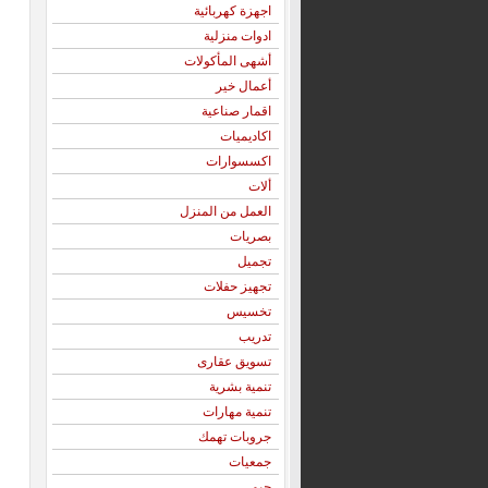
اجهزة كهربائية
ادوات منزلية
أشهى المأكولات
أعمال خير
اقمار صناعية
اكاديميات
اكسسوارات
ألات
العمل من المنزل
بصريات
تجميل
تجهيز حفلات
تخسيس
تدريب
تسويق عقارى
تنمية بشرية
تنمية مهارات
جروبات تهمك
جمعيات
جيم