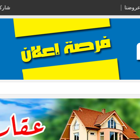
عروضنا
شاركن