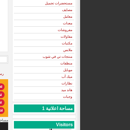
مستحضرات تجميل
مصايف
معامل
معدات
مفروشات
مقاولات
مكتبات
ملابس
منتجات تي في شوب
منظفات
موبايل
رسا
ميك أب
نظارات
هاند ميد
وجبات
مساحة اعلانية 1
مساحة 
Visitors